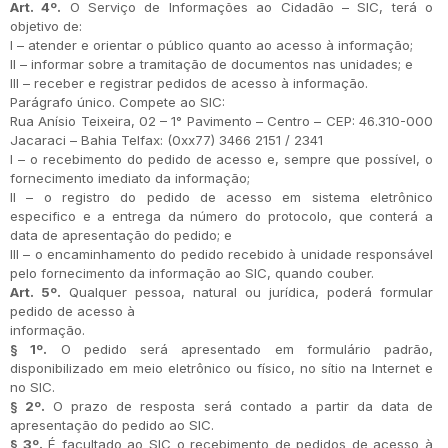
Art. 4º.
O Serviço de Informações ao Cidadão – SIC, terá o
objetivo de:
I – atender e orientar o público quanto ao acesso à informação;
II – informar sobre a tramitação de documentos nas unidades; e
III – receber e registrar pedidos de acesso à informação.
Parágrafo único. Compete ao SIC:
Rua Anísio Teixeira, 02 – 1° Pavimento – Centro – CEP: 46.310-000
Jacaraci – Bahia Telfax: (0xx77) 3466 2151 / 2341
I – o recebimento do pedido de acesso e, sempre que possível, o
fornecimento imediato da informação;
II – o registro do pedido de acesso em sistema eletrônico
especifico e a entrega da número do protocolo, que conterá a
data de apresentação do pedido; e
III – o encaminhamento do pedido recebido à unidade responsável
pelo fornecimento da informação ao SIC, quando couber.
Art. 5º.
Qualquer pessoa, natural ou jurídica, poderá formular
pedido de acesso à
informação.
§ 1º.
O pedido será apresentado em formulário padrão,
disponibilizado em meio eletrônico ou físico, no sítio na Internet e
no SIC.
§ 2º.
O prazo de resposta será contado a partir da data de
apresentação do pedido ao SIC.
§ 3º.
É facultado ao SIC o recebimento de pedidos de acesso à