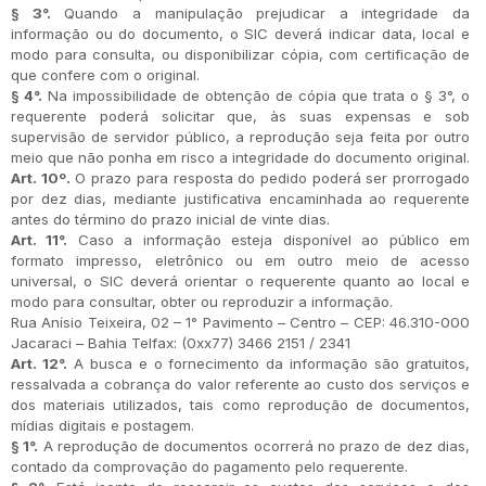
§ 3°.
Quando a manipulação prejudicar a integridade da
informação ou do documento, o SIC deverá indicar data, local e
modo para consulta, ou disponibilizar cópia, com certificação de
que confere com o original.
§ 4°.
Na impossibilidade de obtenção de cópia que trata o § 3°, o
requerente poderá solicitar que, às suas expensas e sob
supervisão de servidor público, a reprodução seja feita por outro
meio que não ponha em risco a integridade do documento original.
Art. 10º.
O prazo para resposta do pedido poderá ser prorrogado
por dez dias, mediante justificativa encaminhada ao requerente
antes do término do prazo inicial de vinte dias.
Art. 11°.
Caso a informação esteja disponível ao público em
formato impresso, eletrônico ou em outro meio de acesso
universal, o SIC deverá orientar o requerente quanto ao local e
modo para consultar, obter ou reproduzir a informação.
Rua Anísio Teixeira, 02 – 1° Pavimento – Centro – CEP: 46.310-000
Jacaraci – Bahia Telfax: (0xx77) 3466 2151 / 2341
Art. 12°.
A busca e o fornecimento da informação são gratuitos,
ressalvada a cobrança do valor referente ao custo dos serviços e
dos materiais utilizados, tais como reprodução de documentos,
mídias digitais e postagem.
§ 1°.
A reprodução de documentos ocorrerá no prazo de dez dias,
contado da comprovação do pagamento pelo requerente.