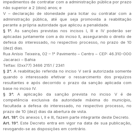
impedimentos de contratar com a administração pública por prazo
não superior a 2 (dois) anos; e
V – declaração de idoneidade para licitar ou contratar com a
administração pública, até que seja promovida a reabilitação
perante a própria autoridade que aplicou a penalidade.
§ 1°.
As sanções previstas nos incisos I, III e IV poderão ser
aplicadas juntamente com a do inciso II, assegurando o direito de
defesa do interessado, no respectivo processo, no prazo de 10
(dez) dias.
Rua Anísio Teixeira, 02 – 1° Pavimento – Centro – CEP: 46.310-000
Jacaraci – Bahia
Telfax: (0xx77) 3466 2151 / 2341
§ 2°.
A reabilitação referida no inciso V será autorizada somente
quando o interessado efetivar o ressarcimento dos prejuízos
resultantes e após decorrido o prazo da sanção aplicada com
base no inciso IV.
§ 3°.
A aplicação da sanção prevista no inciso V é de
competência exclusiva da autoridade máxima do município,
facultada a defesa do interessado, no respectivo processo, no
prazo de 10 (dez) dias da abertura de vista.
Art. 18°.
Os anexos I, II e III, fazem parte integrante deste Decreto.
Art. 19°.
Este Decreto entra em vigor na data de sua publicação,
revogando-se as disposições em contrário.