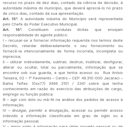
recurso no prazo de dez dias, contado da ciência da decisão, à
autoridade máxima do município, que deverá apreciá-lo no prazo
de cinco dias, contado da sua apresentação.
Art. 15°.
A autoridade máxima do Município será representada
pelo Chefe do Poder Executivo Municipal.
Art. 16°.
Constituem condutas ilícitas que ensejam
responsabilidade do agente público:
I – recusar-se a fornecer informação requerida nos termos deste
Decreto, retardar deliberadamente o seu fornecimento ou
fornecê-la intencionalmente de forma incorreta, incompleta ou
imprecisa;
II – utilizar indevidamente, subtrair, destruir, inutilizar, desfigurar,
alterar ou ocultar, total ou parcialmente, informação que se
encontre sob sua guarda, a que tenha acesso ou Rua Anísio
Teixeira, 02 – 1° Pavimento – Centro – CEP: 46.310-000 Jacaraci –
Bahia Telfax: (0xx77) 3466 2151 / 2341 sobre que tenha
conhecimento em razão do exercício das atribuições de cargo,
emprego ou função pública;
III – agir com dolo ou má-fé na análise dos pedidos de acesso à
informação;
IV – divulgar, permitir a divulgação, acessar ou permitir acesso
indevido a informação classificada em grau de sigilo ou a
informação pessoal;
V – impor sigilo à informação para obter proveito pessoal ou de