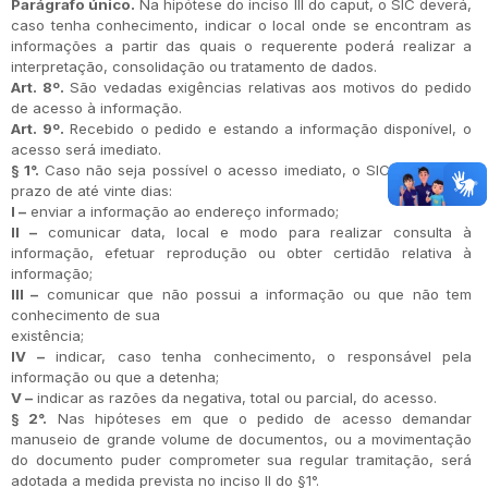
Parágrafo único.
Na hipótese do inciso III do caput, o SIC deverá,
caso tenha conhecimento, indicar o local onde se encontram as
informações a partir das quais o requerente poderá realizar a
interpretação, consolidação ou tratamento de dados.
Art. 8º.
São vedadas exigências relativas aos motivos do pedido
de acesso à informação.
Art. 9º.
Recebido o pedido e estando a informação disponível, o
acesso será imediato.
§ 1°.
Caso não seja possível o acesso imediato, o SIC deverá, no
prazo de até vinte dias:
I –
enviar a informação ao endereço informado;
II –
comunicar data, local e modo para realizar consulta à
informação, efetuar reprodução ou obter certidão relativa à
informação;
III –
comunicar que não possui a informação ou que não tem
conhecimento de sua
existência;
IV –
indicar, caso tenha conhecimento, o responsável pela
informação ou que a detenha;
V –
indicar as razões da negativa, total ou parcial, do acesso.
§ 2°.
Nas hipóteses em que o pedido de acesso demandar
manuseio de grande volume de documentos, ou a movimentação
do documento puder comprometer sua regular tramitação, será
adotada a medida prevista no inciso II do §1°.