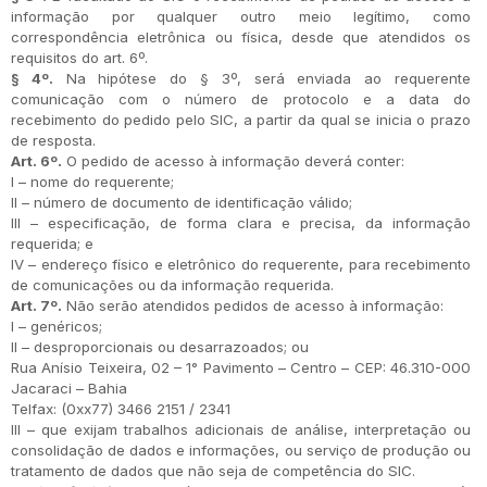
informação por qualquer outro meio legítimo, como
correspondência eletrônica ou física, desde que atendidos os
requisitos do art. 6º.
§ 4º.
Na hipótese do § 3º, será enviada ao requerente
comunicação com o número de protocolo e a data do
recebimento do pedido pelo SIC, a partir da qual se inicia o prazo
de resposta.
Art. 6º.
O pedido de acesso à informação deverá conter:
I – nome do requerente;
II – número de documento de identificação válido;
III – especificação, de forma clara e precisa, da informação
requerida; e
IV – endereço físico e eletrônico do requerente, para recebimento
de comunicações ou da informação requerida.
Art. 7º.
Não serão atendidos pedidos de acesso à informação:
I – genéricos;
II – desproporcionais ou desarrazoados; ou
Rua Anísio Teixeira, 02 – 1° Pavimento – Centro – CEP: 46.310-000
Jacaraci – Bahia
Telfax: (0xx77) 3466 2151 / 2341
III – que exijam trabalhos adicionais de análise, interpretação ou
consolidação de dados e informações, ou serviço de produção ou
tratamento de dados que não seja de competência do SIC.