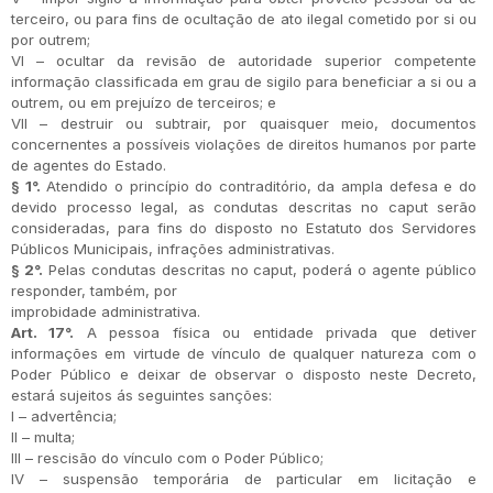
terceiro, ou para fins de ocultação de ato ilegal cometido por si ou
por outrem;
VI – ocultar da revisão de autoridade superior competente
informação classificada em grau de sigilo para beneficiar a si ou a
outrem, ou em prejuízo de terceiros; e
VII – destruir ou subtrair, por quaisquer meio, documentos
concernentes a possíveis violações de direitos humanos por parte
de agentes do Estado.
§ 1°.
Atendido o princípio do contraditório, da ampla defesa e do
devido processo legal, as condutas descritas no caput serão
consideradas, para fins do disposto no Estatuto dos Servidores
Públicos Municipais, infrações administrativas.
§ 2°.
Pelas condutas descritas no caput, poderá o agente público
responder, também, por
improbidade administrativa.
Art. 17°.
A pessoa física ou entidade privada que detiver
informações em virtude de vínculo de qualquer natureza com o
Poder Público e deixar de observar o disposto neste Decreto,
estará sujeitos ás seguintes sanções:
I – advertência;
II – multa;
III – rescisão do vínculo com o Poder Público;
IV – suspensão temporária de particular em licitação e