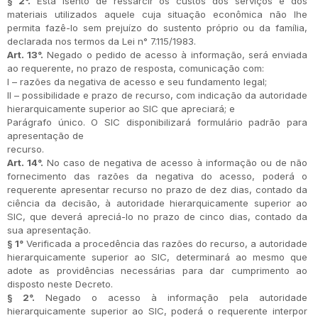
§ 2°.
Está isento de ressarcir os custos dos serviços e dos
materiais utilizados aquele cuja situação econômica não lhe
permita fazê-lo sem prejuízo do sustento próprio ou da família,
declarada nos termos da Lei n° 7.115/1983.
Art. 13°.
Negado o pedido de acesso à informação, será enviada
ao requerente, no prazo de resposta, comunicação com:
I – razões da negativa de acesso e seu fundamento legal;
II – possibilidade e prazo de recurso, com indicação da autoridade
hierarquicamente superior ao SIC que apreciará; e
Parágrafo único. O SIC disponibilizará formulário padrão para
apresentação de
recurso.
Art. 14°.
No caso de negativa de acesso à informação ou de não
fornecimento das razões da negativa do acesso, poderá o
requerente apresentar recurso no prazo de dez dias, contado da
ciência da decisão, à autoridade hierarquicamente superior ao
SIC, que deverá apreciá-lo no prazo de cinco dias, contado da
sua apresentação.
§ 1°
Verificada a procedência das razões do recurso, a autoridade
hierarquicamente superior ao SIC, determinará ao mesmo que
adote as providências necessárias para dar cumprimento ao
disposto neste Decreto.
§ 2°.
Negado o acesso à informação pela autoridade
hierarquicamente superior ao SIC, poderá o requerente interpor