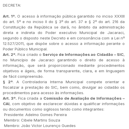
DECRETA:
Art. 1º.
O acesso à informação pública garantido no inciso XXXIII
do art. 5º e no inciso II do § 3º do art. 37 e § 2º do art. 216 da
Constituição da República se dará, no âmbito da administração
direta e indireta do Poder executivo Municipal de Jacaraci,
segundo o disposto neste Decreto e em consonância com a Lei nº
12.527/2011, que dispõe sobre o acesso a informação perante o
Poder Público Municipal.
Art. 2º.
Fica criado o
Serviço de Informações ao Cidadão – SIC
,
no Município de Jacaraci garantindo o direito de acesso à
informação, que será proporcionado mediante procedimentos
objetivos e ágeis, de forma transparente, clara, e em linguagem
de fácil compreensão.
§ 2º
. A Controladoria Interna Municipal compete orientar e
fiscalizar a prestação do SIC, bem como, divulgar ao cidadão os
procedimentos para acesso às informações.
Art. 3º.
Fica criada a
Comissão de Avaliação de Informações –
CAI
, com objetivo de esclarecer dúvidas e qualificar informações
ou documentos como sigilosos tendo como integrantes:
Presidente: Adelmo Gomes Pereira
Membro: Cibele Martins Souza
Membro: João Victor Lourenço Guedes