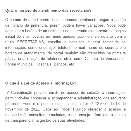
Fale conosco
Qual o horário de atendimento das secretarias?
O horário de atendimento das secretarias geralmente segue o padrão
Nome*
de horário da prefeitura, porém podem haver variações. Você pode
Telefone 1*
consultar o horário de atendimento da secretaria diretamente na página
Telefone 2
inicial do site, localize no menu apresentado no meio do site com o
E-mail*
título SECRETARIAS, escolha a desejada e será fornecida as
Cidade/Estado
informações como endereço, telefone, e-mail, nome do secretário e
Assunto*
horário de atendimento. No portal também são oferecidos na primeira
página uma relação de telefones úteis como Câmara de Vereadores,
Fórum Municipal, Hospitais, Bancos, etc...
Mensagem*
*Campos obrigatórios
O que é a Lei de Acesso a Informação?
Ao iniciar um contato, você concorda com a
Política de
A Constituição prevê o direito de acesso do cidadão à informação,
privacidade
permitindo-lhe conhecer e acompanhar a administração dos recursos
públicos. Esse é o princípio que inspira a Lei nº 12.527, de 18 de
novembro de 2011. Cabe ao Poder Público oferecer o acesso e
responder às consultas formuladas, o que enseja e fortalece a cultura
de transparência na gestão de suas atividades.