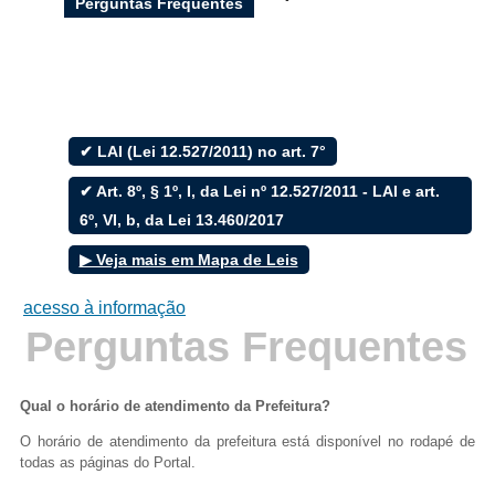
Perguntas Frequentes
Filtrar por todos
✔ LAI (Lei 12.527/2011) no art. 7°
Acesso à Informação
✔ Art. 8º, § 1º, I, da Lei nº 12.527/2011 - LAI e art.
Cidadão
6º, VI, b, da Lei 13.460/2017
Empresas
Fotos
▶ Veja mais em Mapa de Leis
Notícias
Secretarias
acesso à informação
Servidor
Perguntas Frequentes
Transparência
Turistas
Videos
Áudios
Qual o horário de atendimento da Prefeitura?
O horário de atendimento da prefeitura está disponível no rodapé de
Fale conosco
todas as páginas do Portal.