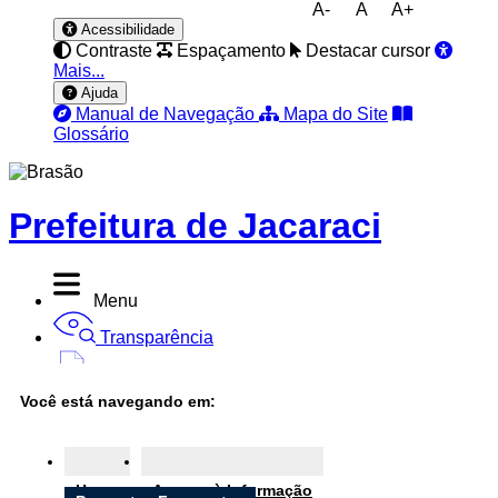
A-
A
A+
Acessibilidade
Contraste
Espaçamento
Destacar cursor
Mais...
Ajuda
Manual de Navegação
Mapa do Site
Glossário
Prefeitura de Jacaraci
Menu
Transparência
Diário Oficial
Você está navegando em:
Nota Fiscal
Ouvidoria
Home
Acesso à Informação
e-SIC