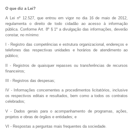
O que diz a Lei?
...Ou se preferir
A Lei nº 12.527, que entrou em vigor no dia 16 de maio de 2012,
Ligue para nós
regulamenta o direito de todo cidadão ao acesso à informação
pública. Conforme Art. 8º § 1º a divulgação das informações,
deverão
constar, no mínimo:
(77) 99124-3412
I - Registro das competências e estrutura organizacional, endereços e
E-mail
telefones das respectivas unidades e horários de atendimento ao
público;
prefeitura@jacaraci.ba.gov.br
II - Registros de quaisquer repasses ou transferências de recursos
financeiros;
Ou seja atendido presencialmente
III - Registros das despesas;
IV - Informações concernentes a procedimentos licitatórios, inclusive
Segunda a Sexta de 08h às 12h e das 14h
os respectivos editais e resultados, bem como a todos os contratos
às 17h
celebrados;
Av. Mozart David, 01 - Centro
V - Dados gerais para o acompanhamento de programas, ações,
projetos e obras de órgãos e entidades; e
Outros meios de contato
VI - Respostas a perguntas mais frequentes da sociedade.